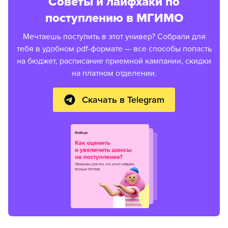
Советы и лайфхаки по
поступлению в МГИМО
Мечтаешь поступить в этот универ? Собрали для
тебя в удобном pdf-формате — все способы попасть
на бюджет, расписание приемной кампании, скидки
на платном отделении.
Скачать в Telegram