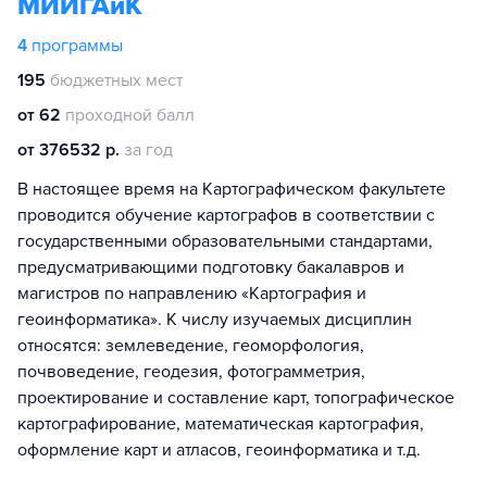
МИИГАиК
4
программы
195
бюджетных мест
от 62
проходной балл
от 376532 р.
за год
В настоящее время на Картографическом факультете
проводится обучение картографов в соответствии с
государственными образовательными стандартами,
предусматривающими подготовку бакалавров и
магистров по направлению «Картография и
геоинформатика». К числу изучаемых дисциплин
относятся: землеведение, геоморфология,
почвоведение, геодезия, фотограмметрия,
проектирование и составление карт, топографическое
картографирование, математическая картография,
оформление карт и атласов, геоинформатика и т.д.