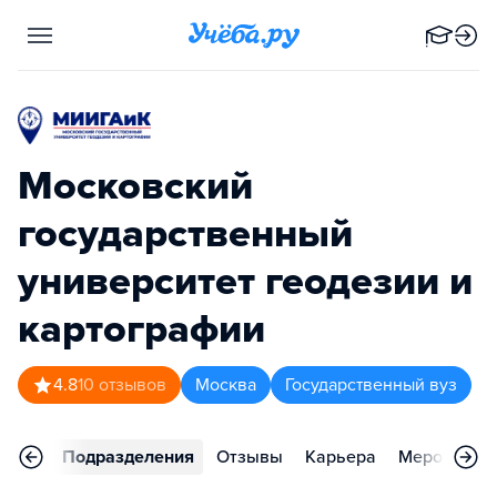
Московский
государственный
университет геодезии и
картографии
4.8
10
отзывов
Москва
Государственный вуз
аммы
Подразделения
Отзывы
Карьера
Мероприят