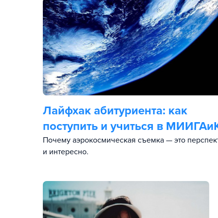
Лайфхак абитуриента: как
поступить и учиться в МИИГАи
Почему аэрокосмическая съемка — это перспек
и интересно.