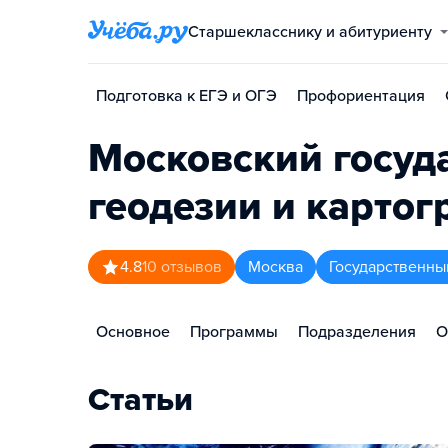
Старшекласснику и абитуриенту
Подготовка к ЕГЭ и ОГЭ
Профориентация
Московский госуд
геодезии и карто
4.8
10
отзывов
Москва
Государственны
Основное
Программы
Подразделения
О
Статьи