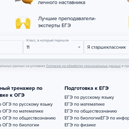
личного наставника
Лучшие преподаватели-
эксперты ЕГЭ
Класс, в который перешли
11
Я старшеклассник
нальных данных на условиях
Согласия на обработку персональных данных
и пр
тный тренажер по
Подготовка к ЕГЭ
вке к ОГЭ
ЕГЭ по русскому языку
р
ОГЭ по русскому языку
ЕГЭ по математике
р
ОГЭ по математике
ЕГЭ по обществознанию
р
ОГЭ по обществознанию
ЕГЭ по биологии
ЕГЭ по инфо
р
ОГЭ по биологии
ЕГЭ по физике