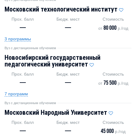
Московский технологический институт
Прох. балл
Бюдж. мест
Стоимость
—
—
80 000
от
р./год
3 программы
Вуз с дистанционным обучением
Новосибирский государственный
педагогический университет
Прох. балл
Бюдж. мест
Стоимость
—
—
75 500
от
р./год
7 программ
Вуз с дистанционным обучением
Московский Народный Университет
Прох. балл
Бюдж. мест
Стоимость
—
—
45 000
р./год