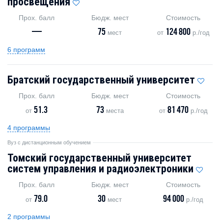
просвещения
Прох. балл
Бюдж. мест
Стоимость
—
75
124 800
мест
от
р./год
6 программ
Братский государственный университет
Прох. балл
Бюдж. мест
Стоимость
51.3
73
81 470
от
места
от
р./год
4 программы
Вуз с дистанционным обучением
Томский государственный университет
систем управления и радиоэлектроники
Прох. балл
Бюдж. мест
Стоимость
79.0
30
94 000
от
мест
р./год
2 программы