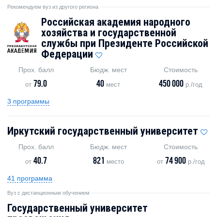
Рекомендуем вуз из другого региона
Российская академия народного
хозяйства и государственной
службы при Президенте Российской
Федерации
Прох. балл
Бюдж. мест
Стоимость
79.0
40
450 000
от
мест
р./год
3 программы
Иркутский государственный университет
Прох. балл
Бюдж. мест
Стоимость
40.7
821
74 900
от
место
от
р./год
41 программа
Вуз с дистанционным обучением
Государственный университет