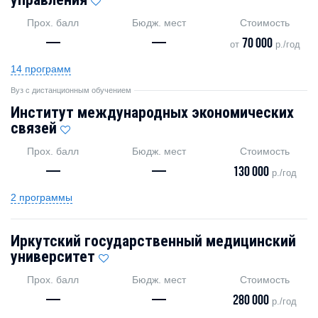
Прох. балл
Бюдж. мест
Стоимость
—
—
70 000
от
р./год
14 программ
Вуз с дистанционным обучением
Институт международных экономических
связей
Прох. балл
Бюдж. мест
Стоимость
—
—
130 000
р./год
2 программы
Иркутский государственный медицинский
университет
Прох. балл
Бюдж. мест
Стоимость
—
—
280 000
р./год