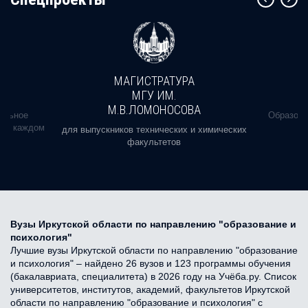
МАГИСТРАТУРА
МГУ ИМ.
М.В.ЛОМОНОСОВА
альное
Образова
ь в каждом
для выпускников технических и химических
факультетов
Вузы Иркутской области по направлению "образование и
психология"
Лучшие вузы Иркутской области по направлению "образование
и психология" – найдено 26 вузов и 123 программы обучения
(бакалавриата, специалитета) в 2026 году на Учёба.ру. Список
университетов, институтов, академий, факультетов Иркутской
области по направлению "образование и психология" с