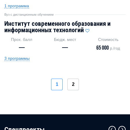
1 программа
Вуз с дистанционным обучением
Институт современного образования и
информационных технологий
Прох. балл
Бюдж. мест
Стоимость
—
—
65 000
р./год
3 программы
1
2
Cпецпроекты