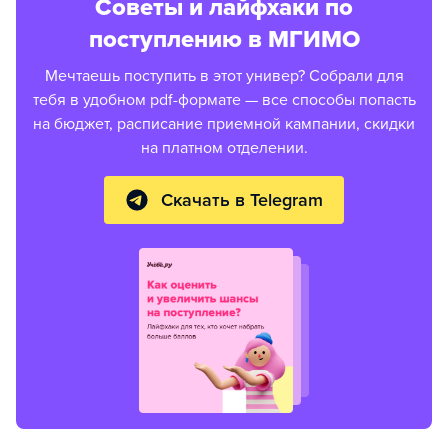
Советы и лайфхаки по
поступлению в МГИМО
Мечтаешь поступить в этот универ? Собрали для
тебя в удобном pdf-формате — все способы попасть
на бюджет, расписание приемной кампании, скидки
на платном отделении.
Скачать в Telegram