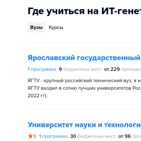
Где учиться на ИТ-гене
Вузы
Курсы
Ярославский государственный
1
программа
9
бюджетных мест
от 229
проходн
ЯГТУ - крупный российский технический вуз, в 
ЯГТУ входил в сотню лучших университетов Росс
2022 гг).
Университет науки и техноло
5
1
программа
30
бюджетных мест
от 96
про