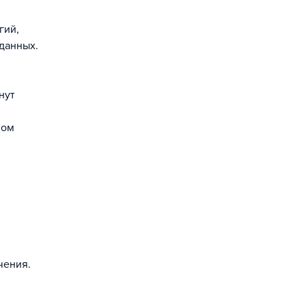
гий,
данных.
нут
ном
чения.