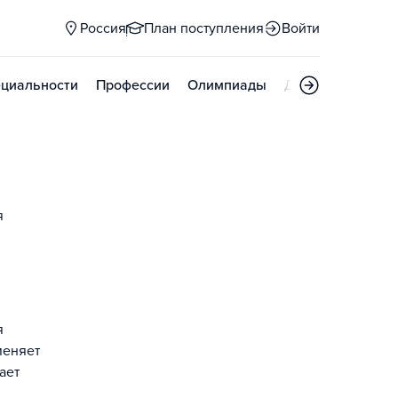
Россия
План поступления
Войти
циальности
Профессии
Олимпиады
Дни открытых д
я
я
меняет
ает