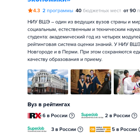
4.3
2
программы
40
бюджетных мест
от 90
п
НИУ ВШЭ – один из ведущих вузов страны и мира
социальным, естественным и техническим наука
студента: академический год из четырех модул
рейтинговая система оценки знаний. У НИУ ВШЭ
Новгороде и в Перми. При этом сохраняются ед
качеству образования и приему.
Вуз в рейтингах
6 в России
2 в России
3 в России
5 в России