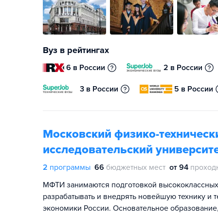
Вуз в рейтингах
6 в России
2 в России
3 в России
5 в России
Московский физико-техническ
исследовательский университе
2
программы
66
бюджетных мест
от 94
проход
МФТИ занимаются подготовкой высококлассных 
разрабатывать и внедрять новейшую технику и 
экономики России. Основательное образование,