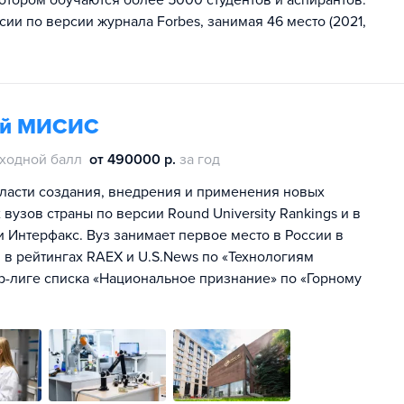
котором обучаются более 5000 студентов и аспирантов.
ии по версии журнала Forbes, занимая 46 место (2021,
гий МИСИС
ходной балл
от 490000 р.
за год
ласти создания, внедрения и применения новых
 вузов страны по версии Round University Rankings и в
 и Интерфакс. Вуз занимает первое место в России в
в рейтингах RAEX и U.S.News по «Технологиям
р-лиге списка «Национальное признание» по «Горному