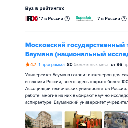
Вуз в рейтингах
17 в России
7 в России
Московский государственный т
Баумана (национальный иссле
4.7
1
программа
80
бюджетных мест
от 96
п
Университет Баумана готовит инженеров для са
и техники России, всего здесь открыто более 1
Ассоциации технических университетов России.
работе, многие из них выбирают научно-исслед
аспирантуре. Бауманский университет учредите