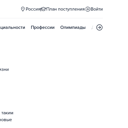
Россия
План поступления
Войти
циальности
Профессии
Олимпиады
Дни открытых д
изни
 таким
 новые