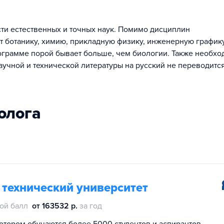
сти естественных и точных наук. Помимо дисциплин
т ботанику, химию, прикладную физику, инженерную графику
рограмме порой бывает больше, чем биологии. Также необх
аучной и технической литературы на русский не переводится
нолога
 технический университет
ой балл
от 163532 р.
за год