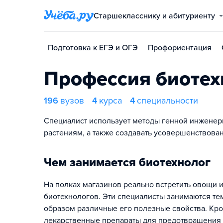
Старшекласснику и абитуриенту
Подготовка к ЕГЭ и ОГЭ
Профориентация
Профессия биотех
196
вузов
4
курса
4
специальности
Специалист использует методы генной инженери
растениям, а также создавать усовершенствов
Чем занимается биотехнолог
На полках магазинов реально встретить овощи и
биотехнологов. Эти специалисты занимаются тем
образом различные его полезные свойства. Кро
лекарственные препараты для предотвращения 