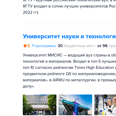
ЯГТУ - крупный российский технический вуз, в 
ЯГТУ входил в сотню лучших университетов Росс
2022 гг).
Университет науки и техноло
5
1
программа
30
бюджетных мест
от 96
про
Университет МИСИС — ведущий вуз страны в об
технологий и материалов. Входит в топ-5 лучших
топ-10 согласно рейтингам Times High Education
предметном рейтинге QS по материаловедению, 
материалов», в ARWU по металлургии, в премье
делу».