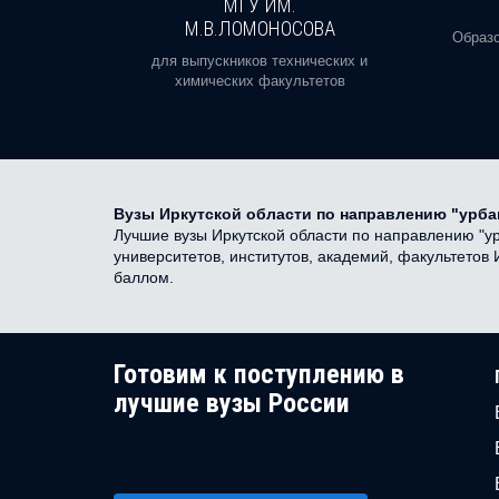
И
МГУ ИМ.
М.В.ЛОМОНОСОВА
, реальное
Образо
орая есть
для выпускников технических и
химических факультетов
Вузы Иркутской области по направлению "урба
Лучшие вузы Иркутской области по направлению "урб
университетов, институтов, академий, факультетов
баллом.
Готовим к поступлению в
лучшие вузы России