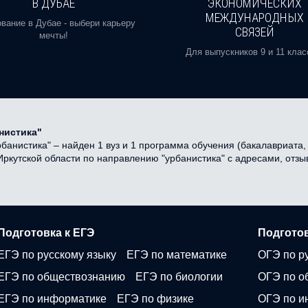
В ДУБАЕ
ЭКОНОМИЧЕСКИХ
МЕЖДУНАРОДНЫХ
вание в Дубае - выбери карьеру
СВЯЗЕЙ
мечты!
Для выпускников 9 и 11 клас
нистика"
анистика" – найден 1 вуз и 1 программа обучения (бакалавриата, 
 Иркутской области по направлению "урбанистика" с адресами, от
Подготовка к ЕГЭ
Подготов
ЕГЭ по русскому языку
ЕГЭ по математике
ОГЭ по р
ЕГЭ по обществознанию
ЕГЭ по биологии
ОГЭ по о
ЕГЭ по информатике
ЕГЭ по физике
ОГЭ по и