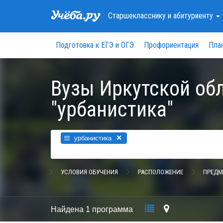
Старшекласснику
и абитуриенту
Подготовка к ЕГЭ и ОГЭ
Профориентация
Пла
Вузы Иркутской об
"урбанистика"
×
урбанистика
УСЛОВИЯ ОБУЧЕНИЯ
РАСПОЛОЖЕНИЕ
ПРЕДМ
Найдена
1 программа