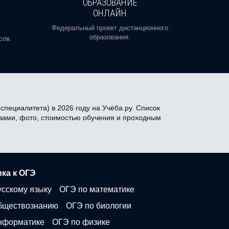
ОБРАЗОВАНИЕ
ОНЛАЙН
Пройди
профе
Федеральный проект дистанционного
образования.
сов.
специалитета) в 2026 году на Учёба.ру. Список
зывами, фото, стоимостью обучения и проходным
ка к ОГЭ
усскому языку
ОГЭ по математике
бществознанию
ОГЭ по биологии
нформатике
ОГЭ по физике