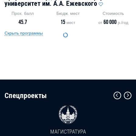
университет им. А.А. Ежевского
Прох. балл
Бюдж. мест
Стоимость
45.7
15
60 000
мест
от
р./год
Скрыть программы
Cпецпроекты
МАГИСТРАТУРА