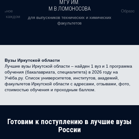
МГУ ИМ.
М.В.ЛОМОНОСОВА
альное
Образова
ь в каждом
для выпускников технических и химических
факультетов
Вузы Иркутской области
Лучшие вузы Иркутской области – найден 1 вуз и 1 программа
обучения (бакалавриата, специалитета) в 2026 году на
Учёба.ру. Список университетов, институтов, академий,
факультетов Иркутской области с адресами, отзывами, фото,
стоимостью обучения и проходным баллом.
Готовим к поступлению в лучшие вузы
России