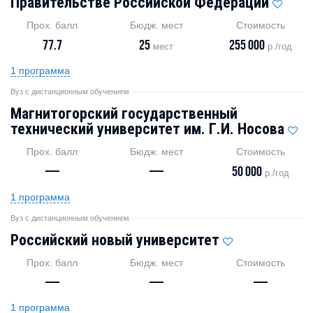
Правительстве Российской Федерации
Прох. балл
Бюдж. мест
Стоимость
77.7
25
255 000
мест
р./год
1 программа
Вуз с дистанционным обучением
Магнитогорский государственный
технический университет им. Г.И. Носова
Прох. балл
Бюдж. мест
Стоимость
—
—
50 000
р./год
1 программа
Вуз с дистанционным обучением
Российский новый университет
Прох. балл
Бюдж. мест
Стоимость
—
—
—
1 программа