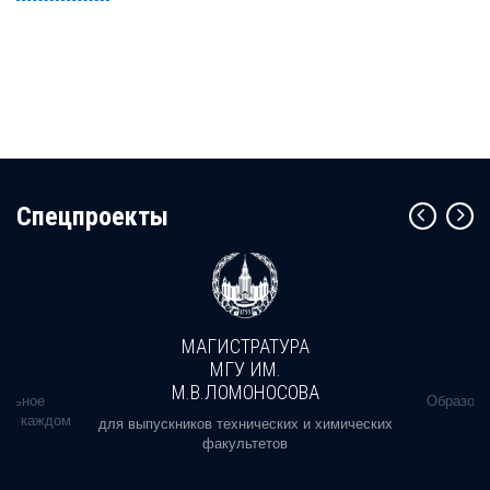
Cпецпроекты
МАГИСТРАТУРА
МГУ ИМ.
М.В.ЛОМОНОСОВА
альное
Образова
ь в каждом
для выпускников технических и химических
факультетов