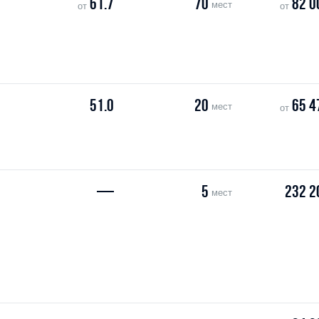
61.7
70
82 0
мест
от
от
51.0
20
65 4
мест
от
—
5
232 2
мест