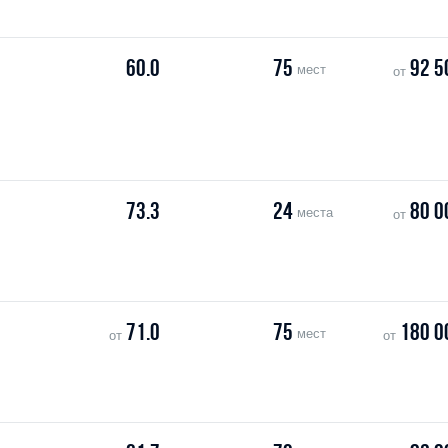
60.0
75
92 5
мест
от
73.3
24
80 0
места
от
71.0
75
180 0
мест
от
от