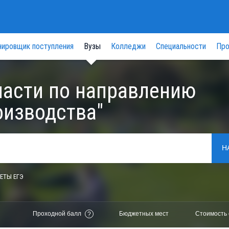
нировщик поступления
Вузы
Колледжи
Специальности
Про
ласти по направлению
оизводства"
Н
ЕТЫ ЕГЭ
Проходной балл
Бюджетных мест
Стоимость 
?