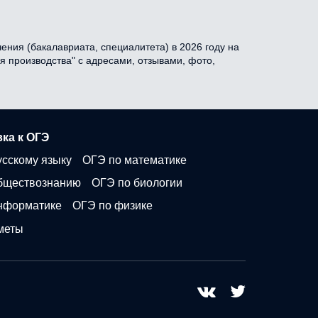
ения (бакалавриата, специалитета) в 2026 году на
я производства" с адресами, отзывами, фото,
ка к ОГЭ
усскому языку
ОГЭ по математике
бществознанию
ОГЭ по биологии
нформатике
ОГЭ по физике
меты