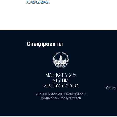
2 программы
Cпецпроекты
МАГИСТРАТУРА
И
МГУ ИМ.
М.В.ЛОМОНОСОВА
, реальное
Образо
орая есть
для выпускников технических и
химических факультетов