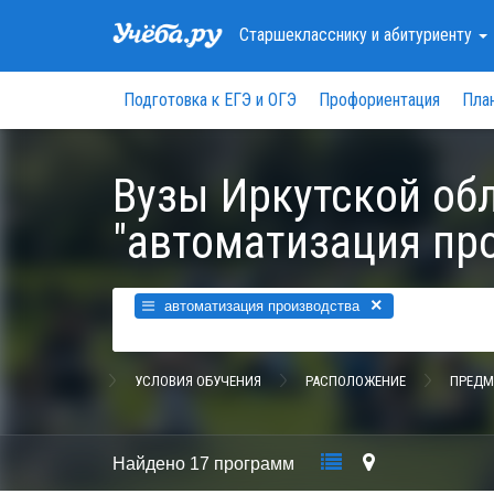
Старшекласснику
и абитуриенту
Подготовка к ЕГЭ и ОГЭ
Профориентация
Пла
Вузы Иркутской об
"автоматизация пр
×
автоматизация производства
УСЛОВИЯ ОБУЧЕНИЯ
РАСПОЛОЖЕНИЕ
ПРЕДМ
Найдено
17 программ