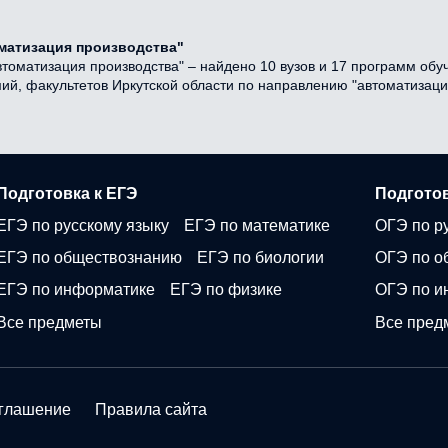
матизация производства"
томатизация производства" – найдено 10 вузов и 17 программ обуч
емий, факультетов Иркутской области по направлению "автоматизаци
Подготовка к ЕГЭ
Подготов
ЕГЭ по русскому языку
ЕГЭ по математике
ОГЭ по р
ЕГЭ по обществознанию
ЕГЭ по биологии
ОГЭ по о
ЕГЭ по информатике
ЕГЭ по физике
ОГЭ по и
Все предметы
Все пред
оглашение
Правила сайта