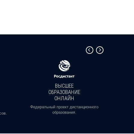
ВЫСШЕЕ
ОБРАЗОВАНИЕ
ОНЛАЙН
Пройди
профе
Федеральный проект дистанционного
образования.
сов.