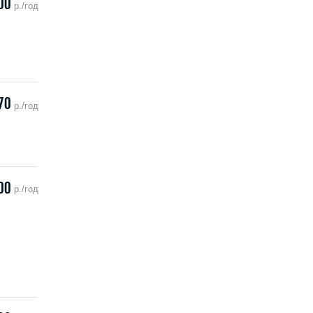
00
р./год
70
р./год
00
р./год