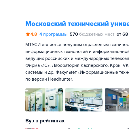
Московский технический униве
4.8
4
программы
570
бюджетных мест
от 68
МТУСИ является ведущим отраслевым техническ
информационных технологий и информационной
ведущих российских и международных телекомм
Фирма «1С», Лаборатория Касперского, Крок, V
системы и др. Факультет «Информационные техн
по версии Headhunter.
Вуз в рейтингах