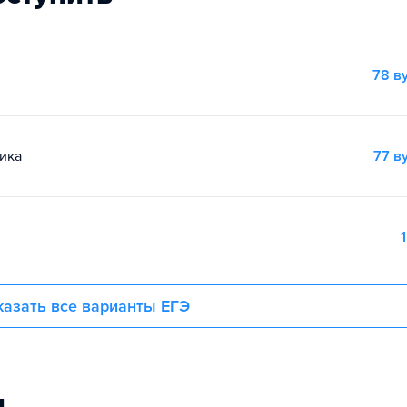
78 в
ика
77 в
1
азать все варианты ЕГЭ
и