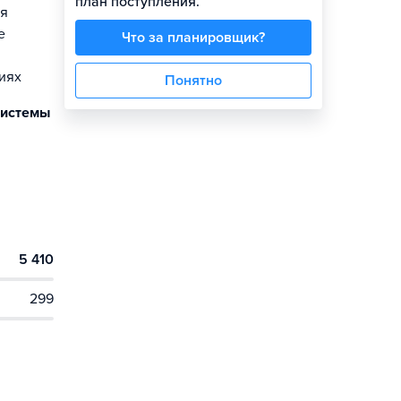
план поступления.
ля
е
Что за планировщик?
иях
Понятно
системы
5 410
299