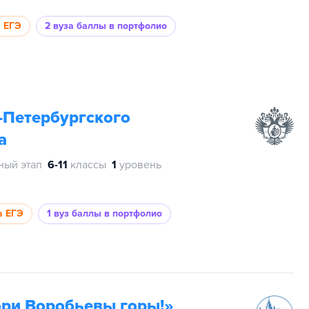
а ЕГЭ
2 вуза
баллы в портфолио
-Петербургского
а
ный этап
6-11
классы
1
уровень
а ЕГЭ
1 вуз
баллы в портфолио
ри Воробьевы горы!»