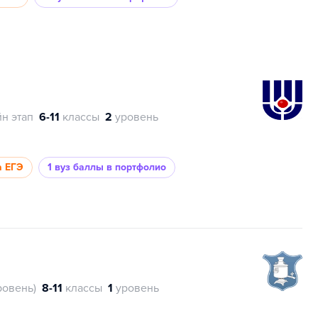
н этап
6-11
классы
2
уровень
а ЕГЭ
1 вуз
баллы в портфолио
ровень)
8-11
классы
1
уровень