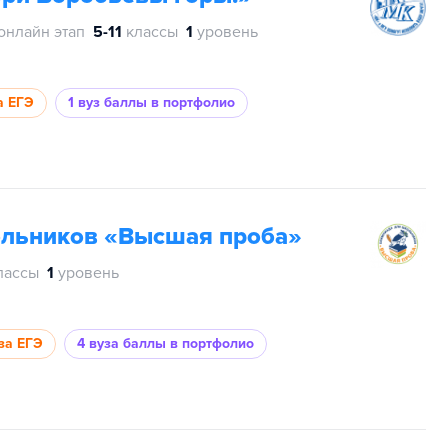
онлайн этап
5-11
классы
1
уровень
а ЕГЭ
1 вуз
баллы в портфолио
ольников «Высшая проба»
лассы
1
уровень
за ЕГЭ
4 вуза
баллы в портфолио