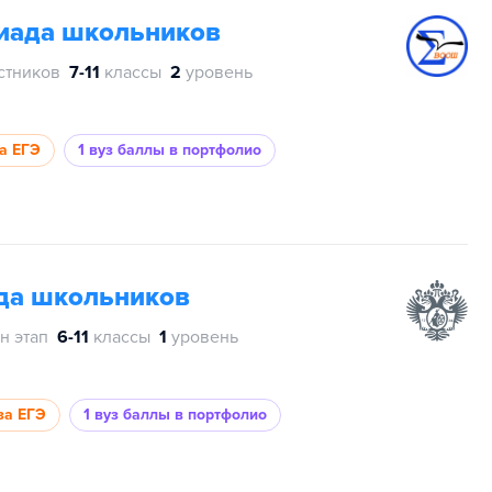
пиада школьников
стников
7-11
классы
2
уровень
за ЕГЭ
1 вуз
баллы в портфолио
да школьников
н этап
6-11
классы
1
уровень
за ЕГЭ
1 вуз
баллы в портфолио