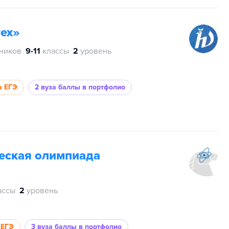
ех»
тников
9-11
классы
2
уровень
а ЕГЭ
2 вуза
баллы в портфолио
еская олимпиада
ассы
2
уровень
 ЕГЭ
3 вуза
баллы в портфолио