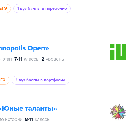
 ЕГЭ
1 вуз
баллы в портфолио
nopolis Open»
н этап
7-11
классы
2
уровень
ЕГЭ
1 вуз
баллы в портфолио
«Юные таланты»
по истории
8-11
классы