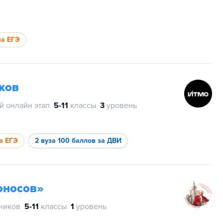
за ЕГЭ
ков
й онлайн этап
5-11
классы
3
уровень
а ЕГЭ
2 вуза
100 баллов за ДВИ
оносов»
тников
5-11
классы
1
уровень