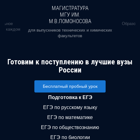
МАГИСТРАТУРА
МГУ ИМ.
М.В.ЛОМОНОСОВА
альное
Образова
ь в каждом
для выпускников технических и химических
факультетов
Готовим к поступлению в лучшие вузы
России
Бесплатный пробный урок
Подготовка к ЕГЭ
ЕГЭ по русскому языку
ЕГЭ по математике
ЕГЭ по обществознанию
ЕГЭ по биологии